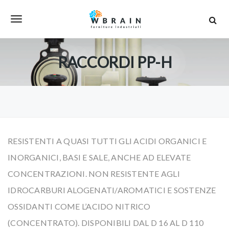
S
T
k
i
o
p
RACCORDI PP-H
g
t
g
o
l
m
e
a
n
i
RESISTENTI A QUASI TUTTI GLI ACIDI ORGANICI E
a
n
INORGANICI, BASI E SALE, ANCHE AD ELEVATE
v
c
CONCENTRAZIONI. NON RESISTENTE AGLI
i
o
IDROCARBURI ALOGENATI/AROMATICI E SOSTENZE
g
n
OSSIDANTI COME L’ACIDO NITRICO
a
t
(CONCENTRATO). DISPONIBILI DAL D 16 AL D 110