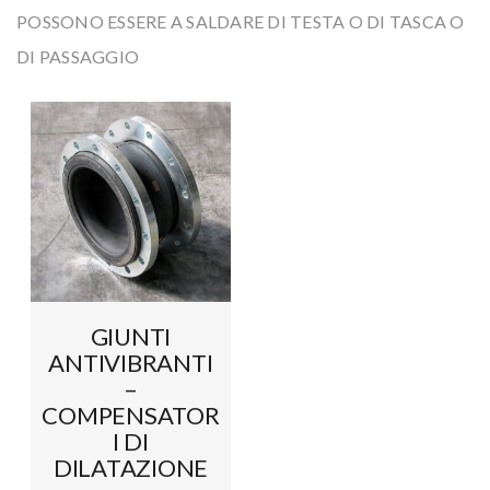
e
t
POSSONO ESSERE A SALDARE DI TESTA O DI TASCA O
n
i
DI PASSAGGIO
t
o
n
GIUNTI
ANTIVIBRANTI
–
COMPENSATOR
I DI
DILATAZIONE