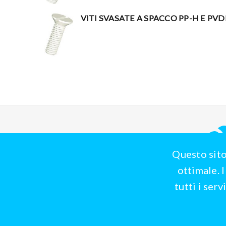
VITI SVASATE A SPACCO PP-H E PVD
Questo sito
ottimale. 
tutti i ser