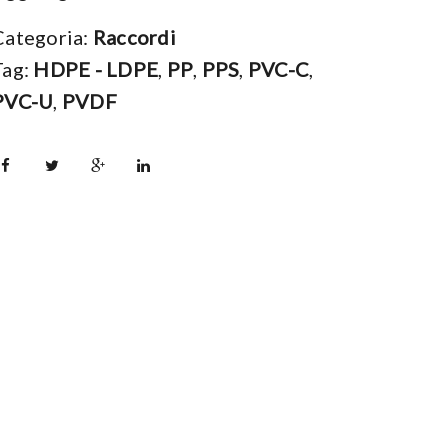
Categoria:
Raccordi
Tag:
HDPE - LDPE
,
PP
,
PPS
,
PVC-C
,
PVC-U
,
PVDF