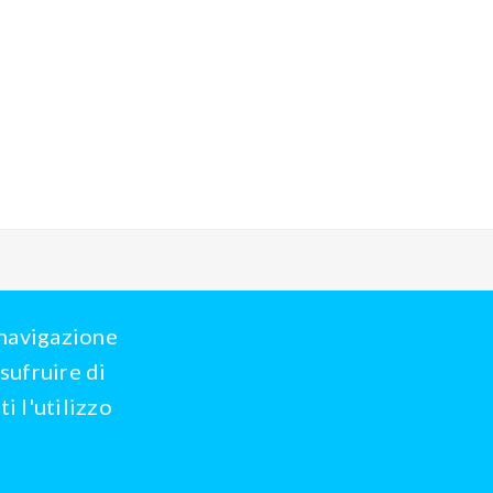
 navigazione
sufruire di
i l'utilizzo