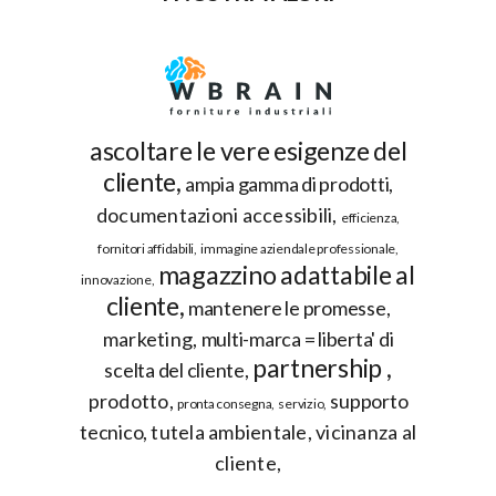
ascoltare le vere esigenze del
cliente
ampia gamma di prodotti
documentazioni accessibili
efficienza
fornitori affidabili
immagine aziendale professionale
magazzino adattabile al
innovazione
cliente
mantenere le promesse
marketing
multi-marca = liberta' di
partnership
scelta del cliente
prodotto
supporto
pronta consegna
servizio
tecnico
tutela ambientale
vicinanza al
cliente