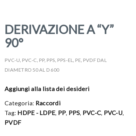
e
t
n
i
t
DERIVAZIONE A “Y”
o
n
90°
PVC-U, PVC-C, PP, PPS, PPS-EL, PE, PVDF DAL
DIAMETRO 50 AL D 600
Aggiungi alla lista dei desideri
Categoria:
Raccordi
Tag:
HDPE - LDPE
,
PP
,
PPS
,
PVC-C
,
PVC-U
,
PVDF