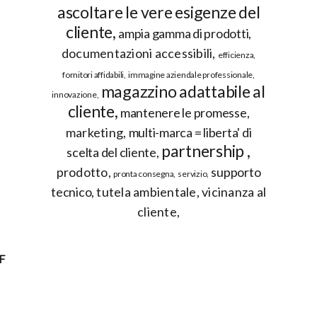
ascoltare le vere esigenze del
cliente
ampia gamma di prodotti
documentazioni accessibili
efficienza
fornitori affidabili
immagine aziendale professionale
magazzino adattabile al
innovazione
cliente
mantenere le promesse
marketing
multi-marca = liberta' di
partnership
scelta del cliente
prodotto
supporto
pronta consegna
servizio
tecnico
tutela ambientale
vicinanza al
cliente
F