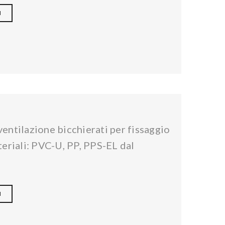
I
 ventilazione bicchierati per fissaggio
eriali: PVC-U, PP, PPS-EL dal
I