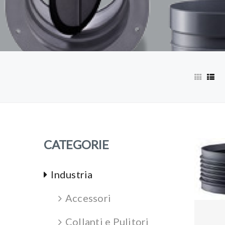
e
n
t
CATEGORIE
Industria
Accessori
Collanti e Pulitori