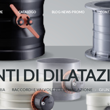
ME
CATALOGO
BLOG-NEWS-PROMO
CONT
TI DI DILATA
RIA
RACCORDI E VALVOLE PER VENTILAZIONE
GIUN