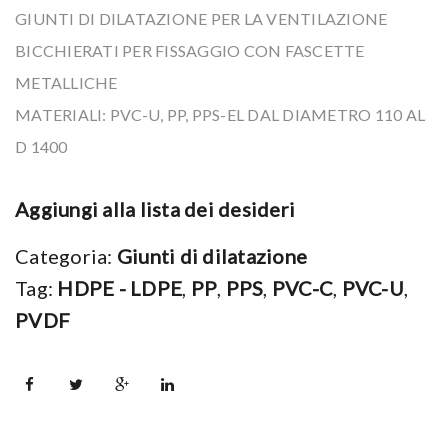
e
t
GIUNTI DI DILATAZIONE PER LA VENTILAZIONE
n
i
BICCHIERATI PER FISSAGGIO CON FASCETTE
t
METALLICHE
o
MATERIALI: PVC-U, PP, PPS-EL DAL DIAMETRO 110 AL
n
D 1400
Aggiungi alla lista dei desideri
Categoria:
Giunti di dilatazione
Tag:
HDPE - LDPE
,
PP
,
PPS
,
PVC-C
,
PVC-U
,
PVDF